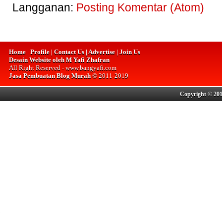
Langganan:
Posting Komentar (Atom)
Home | Profile | Contact Us | Advertise | Join Us
Desain Website oleh M Yafi Zhafran
All Right Reserved - www.bangyafi.com
Jasa Pembuatan Blog Murah
© 2011-2019
Copyright © 201